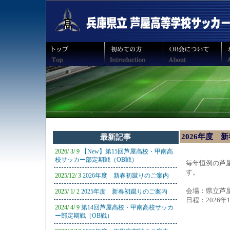
2026年度 
最新記事
2026/ 3/ 9
【New】第15回芦屋高校・甲南高
校サッカー部定期戦（OB戦）
毎年恒例の芦
す。
2025/12/ 3
2026年度 新春初蹴りのご案内
会場：県立芦
2025/ 1/ 2
2025年度 新春初蹴りのご案内
日程：2026年
2024/ 4/ 9
第14回芦屋高校・甲南高校サッカ
09：3
ー部定期戦（OB戦）
10：0
12：0