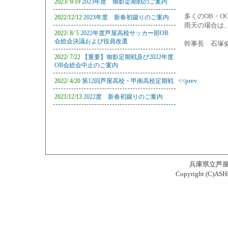
2023/ 9/19
2023年度 御影定期戦のご案内
多くのOB・
2022/12/12
2023年度 新春初蹴りのご案内
雨天の場合は
2022/ 8/ 5
2022年度芦屋高校サッカー部OB
会総会決議および役員改選
幹事長 石塚健
2022/ 7/22
【重要】御影定期戦及び2022年度
OB会総会中止のご案内
2022/ 4/20
第12回芦屋高校・甲南高校定期戦
<<prev
2021/12/13
2022度 新春初蹴りのご案内
兵庫県立芦
Copyright (C)ASH